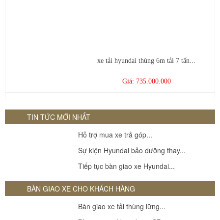
xe tải hyundai thùng 6m tải 7 tấn...
Giá: 735.000.000
Tera 110 thùng kín inox
TIN TỨC MỚI NHẤT
Giá: 262000000
Hỗ trợ mua xe trả góp...
Hyundai Mighty N250sl 1.9 Tấn
Sự kiện Hyundai bảo dưỡng thay...
Giá: 405000000
Tiếp tục bàn giao xe Hyundai...
BÀN GIAO XE CHO KHÁCH HÀNG
Bàn giao xe tải thùng lững...