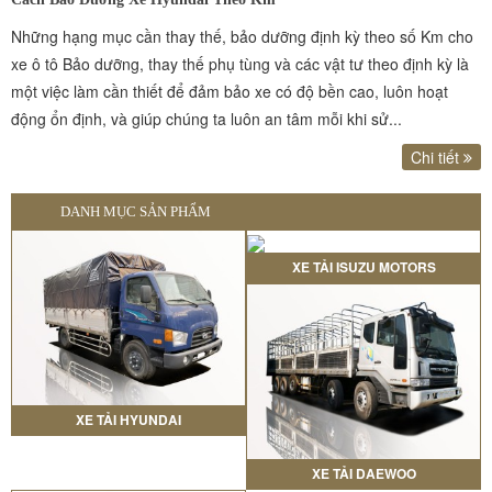
Những hạng mục cần thay thế, bảo dưỡng định kỳ theo số Km cho
xe ô tô Bảo dưỡng, thay thế phụ tùng và các vật tư theo định kỳ là
một việc làm cần thiết để đảm bảo xe có độ bền cao, luôn hoạt
động ổn định, và giúp chúng ta luôn an tâm mỗi khi sử...
Chi tiết
DANH MỤC SẢN PHẨM
XE TẢI ISUZU MOTORS
XE TẢI HYUNDAI
XE TẢI DAEWOO