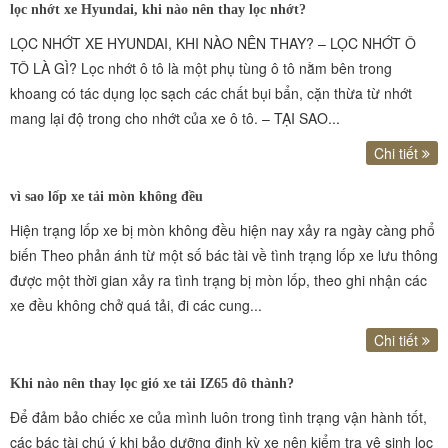
lọc nhớt xe Hyundai, khi nào nên thay lọc nhớt?
LỌC NHỚT XE HYUNDAI, KHI NÀO NÊN THAY? – LỌC NHỚT Ô
TÔ LÀ GÌ? Lọc nhớt ô tô là một phụ tùng ô tô nằm bên trong
khoang có tác dụng lọc sạch các chất bụi bẩn, cặn thừa từ nhớt
mang lại độ trong cho nhớt của xe ô tô. – TẠI SAO...
Chi tiết
vì sao lốp xe tải mòn không đều
Hiện trạng lốp xe bị mòn không đều hiện nay xảy ra ngày càng phổ
biến Theo phản ánh từ một số bác tài về tình trạng lốp xe lưu thông
được một thời gian xảy ra tình trạng bị mòn lốp, theo ghi nhận các
xe đều không chở quá tải, đi các cung...
Chi tiết
Khi nào nên thay lọc gió xe tải IZ65 đô thành?
Để đảm bảo chiếc xe của mình luôn trong tình trạng vận hành tốt,
các bác tài chú ý khi bảo dưỡng định kỳ xe nên kiểm tra vệ sinh lọc