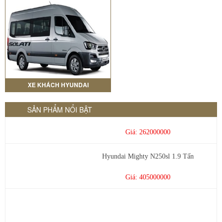
xe tải hyundai thùng 6m tải 7 tấn...
Giá: 735.000.000
XE KHÁCH HYUNDAI
Tera 110 thùng kín inox
SẢN PHẨM NỔI BẬT
Giá: 262000000
Hyundai Mighty N250sl 1.9 Tấn
Giá: 405000000