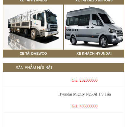
XE TẢI HYUNDAI
XE TẢI ISUZU MOTORS
xe tải hyundai thùng 6m tải 7 tấn...
Giá: 735.000.000
XE TẢI DAEWOO
XE KHÁCH HYUNDAI
Tera 110 thùng kín inox
SẢN PHẨM NỔI BẬT
Giá: 262000000
Hyundai Mighty N250sl 1.9 Tấn
Giá: 405000000