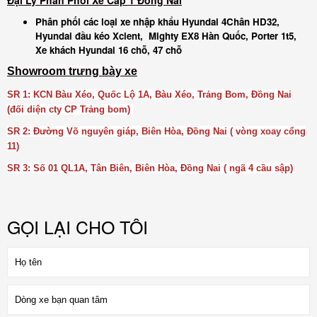
Đại Lý Phân Phối Xe Cấp 1 Đồng Nai
Phân phối các loại xe nhập khẩu Hyundai 4Chân HD32,
Hyundai đầu kéo Xcient, Mighty EX8 Hàn Quốc, Porter 1t5,
Xe khách Hyundai 16 chỗ, 47 chỗ
Showroom trưng bày xe
SR 1
: KCN Bàu Xéo, Quốc Lộ 1A, Bàu Xéo, Trảng Bom, Đồng Nai
(đối diện cty CP Trảng bom)
SR 2
: Đường Võ nguyên giáp, Biên Hòa, Đồng Nai ( vòng xoay cổng
11)
SR 3
: Số 01 QL1A, Tân Biên, Biên Hòa, Đồng Nai ( ngã 4 cầu sập)
GỌI LẠI CHO TÔI