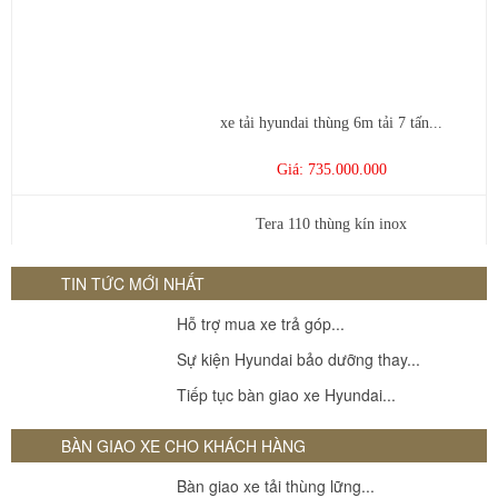
xe tải hyundai thùng 6m tải 7 tấn...
Giá: 735.000.000
Tera 110 thùng kín inox
Giá: 262000000
TIN TỨC MỚI NHẤT
Hyundai Mighty N250sl 1.9 Tấn
Hỗ trợ mua xe trả góp...
Sự kiện Hyundai bảo dưỡng thay...
Giá: 405000000
Tiếp tục bàn giao xe Hyundai...
BÀN GIAO XE CHO KHÁCH HÀNG
Bàn giao xe tải thùng lững...